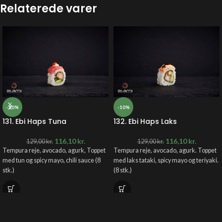
Relaterede varer
-10%
-10%
131. Ebi Haps Tuna
132. Ebi Haps Laks
116,10
kr.
116,10
kr.
129,00
kr.
129,00
kr.
Tempura reje, avocado, agurk, Toppet
Tempura reje, avocado, agurk. Toppet
med tun og spicy mayo, chili sauce (8
med laks tataki, spicy mayo og teriyaki.
stk.)
(8 stk.)