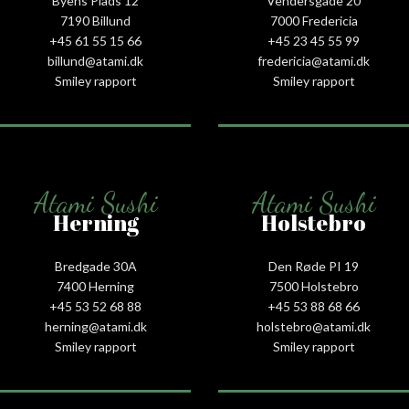
Byens Plads 12
Vendersgade 20
7190 Billund
7000 Fredericia
+45 61 55 15 66‬
+45 23 45 55 99
billund@atami.dk
fredericia@atami.dk
Smiley rapport
Smiley rapport
Atami Sushi
Atami Sushi
Herning
Holstebro
Bredgade 30A
Den Røde PI 19
7400 Herning
7500 Holstebro
+45 53 52 68 88
+45 53 88 68 66
herning@atami.dk
holstebro@atami.dk
Smiley rapport
Smiley rapport