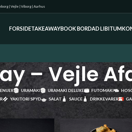
keborg
|
Vejle
|
Viborg
|
Aarhus
FORSIDE
TAKEAWAY
BOOK BORD
AD LIBITUM
KO
y – Vejle Af
ENUER
URAMAKI
URAMAKI DELUXE
FUTOMAKI
HOS
ER
YAKITORI SPYD
SALAT
SAUCE
DRIKKEVARER
GA
– Vejle Afdeling