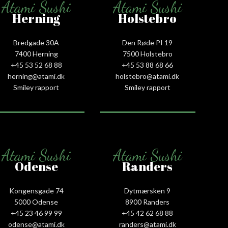
Atami Sushi
Atami Sushi
Herning
Holstebro
Bredgade 30A
Den Røde PI 19
7400 Herning
7500 Holstebro
+45 53 52 68 88
+45 53 88 68 66
herning@atami.dk
holstebro@atami.dk
Smiley rapport
Smiley rapport
Atami Sushi
Atami Sushi
Odense
Randers
Kongensgade 74
Dytmærsken 9
5000 Odense
8900 Randers
+45 23 46 99 99
+45 42 62 68 88
odense@atami.dk
randers@atami.dk