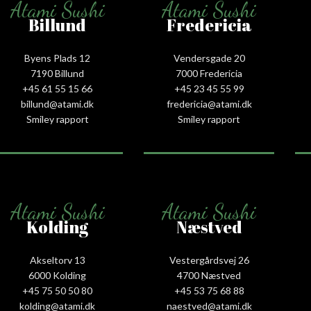
Atami Sushi
Atami Sushi
Billund
Fredericia
Byens Plads 12
Vendersgade 20
7190 Billund
7000 Fredericia
+45 61 55 15 66‬
+45 23 45 55 99
billund@atami.dk
fredericia@atami.dk
Smiley rapport
Smiley rapport
Atami Sushi
Atami Sushi
Kolding
Næstved
Akseltorv 13
Vestergårdsvej 26
6000 Kolding
4700 Næstved
+45 75 50 50 80
+45 53 75 68 88
kolding@atami.dk
naestved@atami.dk