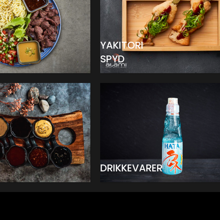
YAKITORI
SPYD
DRIKKEVARER