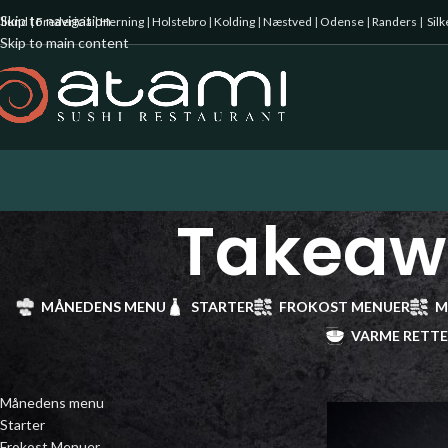
Skip to navigation
illund
|
Fredericia
|
Herning
|
Holstebro
|
Kolding
|
Næstved
|
Odense
|
Randers
|
Sil
Skip to main content
Takeawa
MÅNEDENS MENU
STARTER
FROKOST MENUER
M
VARME RETT
VAREKATEGORIER
Forside
/
Takeaway 
Månedens menu
Starter
Frokost Menuer