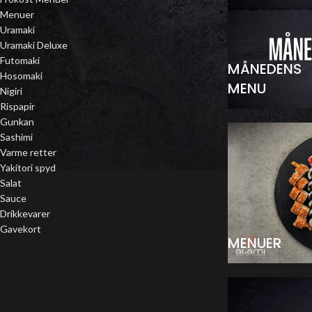
Menuer
Uramaki
Uramaki Deluxe
Futomaki
MÅNEDENS
Hosomaki
MENU
Nigiri
Rispapir
Gunkan
Sashimi
Varme retter
Yakitori spyd
Salat
Sauce
Drikkevarer
Gavekort
MENUER