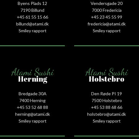
Byens Plads 12
Vendersgade 20
7190 Billund
7000 Fredericia
+45 61 55 15 66‬
+45 23 45 55 99
billund@atami.dk
fredericia@atami.dk
Smiley rapport
Smiley rapport
Atami Sushi
Atami Sushi
Herning
Holstebro
Bredgade 30A
Den Røde PI 19
7400 Herning
7500 Holstebro
+45 53 52 68 88
+45 53 88 68 66
herning@atami.dk
holstebro@atami.dk
Smiley rapport
Smiley rapport