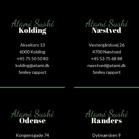
Atami Sushi
Atami Sushi
Kolding
Næstved
Akseltorv 13
Vestergårdsvej 26
6000 Kolding
4700 Næstved
+45 75 50 50 80
+45 53 75 68 88
kolding@atami.dk
naestved@atami.dk
Smiley rapport
Smiley rapport
Atami Sushi
Atami Sushi
Odense
Randers
Kongensgade 74
Dytmærsken 9