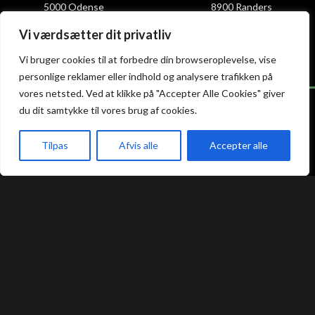
5000 Odense
8900 Randers
+45 23 46 99 99
+45 42 62 68 88
Vi værdsætter dit privatliv
odense@atami.dk
randers@atami.dk
Smiley rapport
Smiley rapport
Vi bruger cookies til at forbedre din browseroplevelse, vise
personlige reklamer eller indhold og analysere trafikken på
vores netsted. Ved at klikke på "Accepter Alle Cookies" giver
du dit samtykke til vores brug af cookies.
Atami Sushi
Atami Sushi
Tilpas
Afvis alle
Accepter alle
Silkeborg
Vejle
akeaway
Booking
Kurv
Menu
Guldbergsgade 2
Nørregade 8C
8600 Silkeborg
7100 Vejle
+45 53 66 58 88
+45 75 88 55 55
silkeborg@atami.dk
vejle@atami.dk
Smiley rapport
Smiley rapport