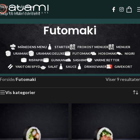
Skip to navigation
Skip to main content
Futomaki
MÅNEDENS MENU
STARTER
FROKOST MENUER
MENUER
URAMAKI
URAMAKI DELUXE
FUTOMAKI
HOSOMAKI
NIGIRI
RISPAPIR
GUNKAN
SASHIMI
VARME RETTER
YAKITORI SPYD
SALAT
SAUCE
DRIKKEVARER
GAVEKORT
Forside
/
Futomaki
Viser 9 resultater
Vis kategorier