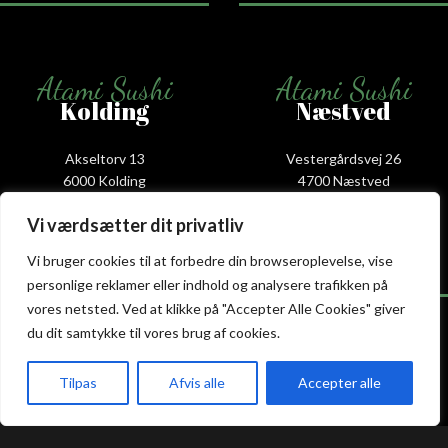
Atami Sushi
Atami Sushi
Kolding
Næstved
Akseltorv 13
Vestergårdsvej 26
6000 Kolding
4700 Næstved
+45 75 50 50 80
+45 53 75 68 88
Vi værdsætter dit privatliv
kolding@atami.dk
naestved@atami.dk
Smiley rapport
Smiley rapport
Vi bruger cookies til at forbedre din browseroplevelse, vise
personlige reklamer eller indhold og analysere trafikken på
vores netsted. Ved at klikke på "Accepter Alle Cookies" giver
du dit samtykke til vores brug af cookies.
Atami Sushi
Atami Sushi
Tilpas
Afvis alle
Accepter alle
Odense
Randers
akeaway
Booking
Kurv
Menu