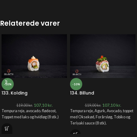
Relaterede varer
-10%
-10%
133. Kolding
134. Billund
107,10
kr.
107,10
kr.
119,00
kr.
119,00
kr.
Tempura reje, avocado. flødeost,
Tempura reje, Agurk, Avocado, toppet
Toppet med laks og hvidløg (8 stk.)
med Oksekød, Forårsløg, Tobiko og
Teriyaki sauce (8 stk).