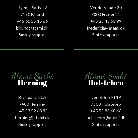
Byens Plads 12
Vendersgade 20
7190 Billund
7000 Fredericia
+45 61 55 15 66‬
+45 23 45 55 99
billund@atami.dk
fredericia@atami.dk
Smiley rapport
Smiley rapport
Atami Sushi
Atami Sushi
Herning
Holstebro
Bredgade 30A
Den Røde PI 19
7400 Herning
7500 Holstebro
+45 53 52 68 88
+45 53 88 68 66
herning@atami.dk
holstebro@atami.dk
Smiley rapport
Smiley rapport