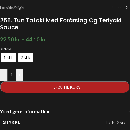
Forside
/
Nigiri
258. Tun Tataki Med Forårsløg Og Teriyaki
Sauce
22,50
kr.
–
44,10
kr.
STYKKE
1 stk.
2 stk.
-
+
TILFØJ TIL KURV
Yderligere information
STYKKE
1 stk.
,
2 stk.