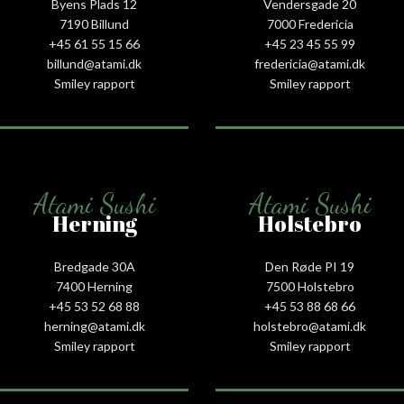
Byens Plads 12
Vendersgade 20
7190 Billund
7000 Fredericia
+45 61 55 15 66‬
+45 23 45 55 99
billund@atami.dk
fredericia@atami.dk
Smiley rapport
Smiley rapport
Atami Sushi
Atami Sushi
Herning
Holstebro
Bredgade 30A
Den Røde PI 19
7400 Herning
7500 Holstebro
+45 53 52 68 88
+45 53 88 68 66
herning@atami.dk
holstebro@atami.dk
Smiley rapport
Smiley rapport