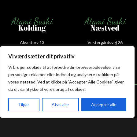
Atami Sushi
Atami Sushi
Kolding
Næstved
Akseltorv 13
Vestergårdsvej 26
6000 Kolding
4700 Næstved
Vi værdsætter dit privatliv
+45 75 50 50 80
+45 53 75 68 88
kolding@atami.dk
naestved@atami.dk
Vi bruger cookies til at forbedre din browseroplevelse, vise
Smiley rapport
Smiley rapport
personlige reklamer eller indhold og analysere trafikken på
vores netsted. Ved at klikke på "Accepter Alle Cookies" giver
du dit samtykke til vores brug af cookies.
Tilpas
Afvis alle
Accepter alle
Atami Sushi
Atami Sushi
akeaway
Booking
Kurv
Menu
Odense
Randers
Kongensgade 74
Dytmærsken 9