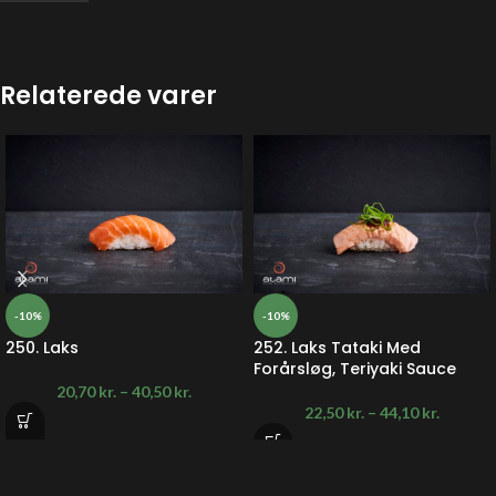
Relaterede varer
-10%
-10%
250. Laks
252. Laks Tataki Med
Forårsløg, Teriyaki Sauce
20,70
kr.
–
40,50
kr.
22,50
kr.
–
44,10
kr.