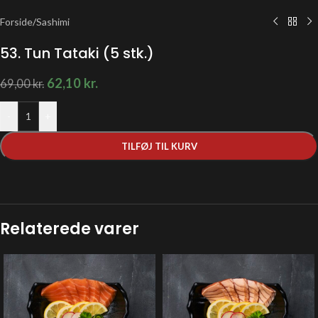
Forside
/
Sashimi
53. Tun Tataki (5 stk.)
62,10
kr.
69,00
kr.
-
+
TILFØJ TIL KURV
Relaterede varer