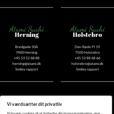
Atami Sushi
Atami Sushi
Herning
Holstebro
Bredgade 30A
Den Røde PI 19
7400 Herning
7500 Holstebro
+45 53 52 68 88
+45 53 88 68 66
herning@atami.dk
holstebro@atami.dk
Smiley rapport
Smiley rapport
Atami Sushi
Atami Sushi
Vi værdsætter dit privatliv
Kolding
Næstved
Vi bruger cookies til at forbedre din browseroplevelse, vise