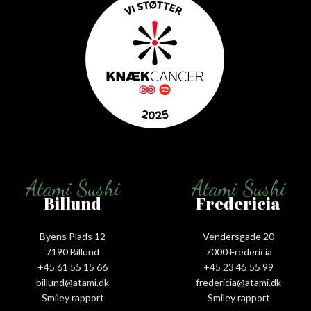
Atami Sushi
Atami Sushi
Billund
Fredericia
Byens Plads 12
Vendersgade 20
7190 Billund
7000 Fredericia
+45 61 55 15 66‬
+45 23 45 55 99
billund@atami.dk
fredericia@atami.dk
Smiley rapport
Smiley rapport