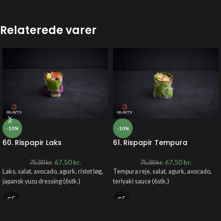
Relaterede varer
-10%
-10%
60. Rispapir Laks
61. Rispapir Tempura
67,50
kr.
67,50
kr.
75,00
kr.
75,00
kr.
Laks, salat, avocado, agurk, ristet løg,
Tempura reje, salat, agurk, avocado,
japansk yuzu dressing (6stk.)
teriyaki sauce (6stk.)