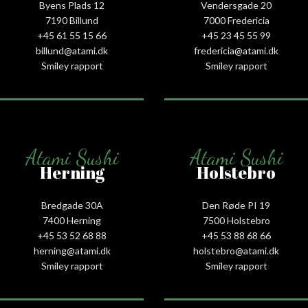
Byens Plads 12
Vendersgade 20
7190 Billund
7000 Fredericia
+45 61 55 15 66‬
+45 23 45 55 99
billund@atami.dk
fredericia@atami.dk
Smiley rapport
Smiley rapport
Atami Sushi
Atami Sushi
Herning
Holstebro
Bredgade 30A
Den Røde PI 19
7400 Herning
7500 Holstebro
+45 53 52 68 88
+45 53 88 68 66
herning@atami.dk
holstebro@atami.dk
Smiley rapport
Smiley rapport