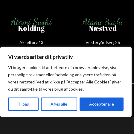
Atami Sushi
Atami Sushi
Kolding
Næstved
Akseltorv 13
Vestergårdsvej 26
6000 Kolding
4700 Næstved
+45 75 50 50 80
+45 53 75 68 88
Vi værdsætter dit privatliv
kolding@atami.dk
naestved@atami.dk
Vi bruger cookies til at forbedre din browseroplevelse, vise
Smiley rapport
Smiley rapport
personlige reklamer eller indhold og analysere trafikken på
vores netsted. Ved at klikke på "Accepter Alle Cookies" giver
du dit samtykke til vores brug af cookies.
Tilpas
Afvis alle
Accepter alle
Atami Sushi
Atami Sushi
Odense
Randers
akeaway
Booking
Kurv
Menu
Kongensgade 74
Dytmærsken 9