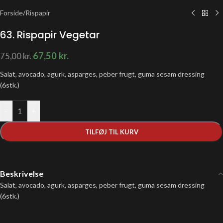
Forside
/
Rispapir
63. Rispapir Vegetar
67,50
kr.
75,00
kr.
Salat, avocado, agurk, asparges, peber frugt, guma sesam dressing
(6stk.)
-
+
TILFØJ TIL KURV
Beskrivelse
Salat, avocado, agurk, asparges, peber frugt, guma sesam dressing
(6stk.)