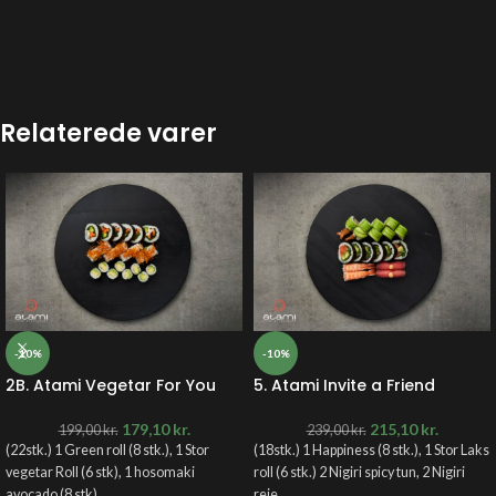
Relaterede varer
-10%
-10%
2B. Atami Vegetar For You
5. Atami Invite a Friend
179,10
kr.
215,10
kr.
199,00
kr.
239,00
kr.
(22stk.) 1 Green roll (8 stk.), 1 Stor
(18stk.) 1 Happiness (8 stk.), 1 Stor Laks
vegetar Roll (6 stk), 1 hosomaki
roll (6 stk.) 2 Nigiri spicy tun, 2 Nigiri
avocado (8 stk)
reje.