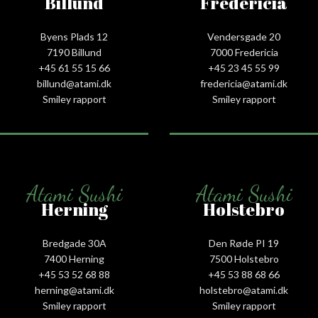
Billund
Fredericia
Byens Plads 12
Vendersgade 20
7190 Billund
7000 Fredericia
+45 61 55 15 66‬
+45 23 45 55 99
billund@atami.dk
fredericia@atami.dk
Smiley rapport
Smiley rapport
Atami Sushi
Atami Sushi
Herning
Holstebro
Bredgade 30A
Den Røde PI 19
7400 Herning
7500 Holstebro
+45 53 52 68 88
+45 53 88 68 66
herning@atami.dk
holstebro@atami.dk
Smiley rapport
Smiley rapport