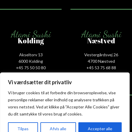
Atami Sushi
Atami Sushi
Kolding
Næstved
Akseltorv 13
Vestergårdsvej 26
6000 Kolding
4700 Næstved
+45 75 50 50 80
+45 53 75 68 88
kolding@atami.dk
naestved@atami.dk
Smiley rapport
Smiley rapport
Vi værdsætter dit privatliv
Vi bruger cookies til at forbedre din browseroplevelse, vise
personlige reklamer eller indhold og analysere trafikken på
vores netsted. Ved at klikke på "Accepter Alle Cookies" giver
du dit samtykke til vores brug af cookies.
Atami Sushi
Atami Sushi
Odense
Randers
Tilpas
Afvis alle
Accepter alle