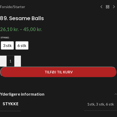
Forside
/
Starter
89. Sesame Balls
26,10
kr.
–
45,00
kr.
STYKKE
3 stk
6 stk
-
+
TILFØJ TIL KURV
Yderligere information
STYKKE
1stk
,
3 stk
,
6 stk