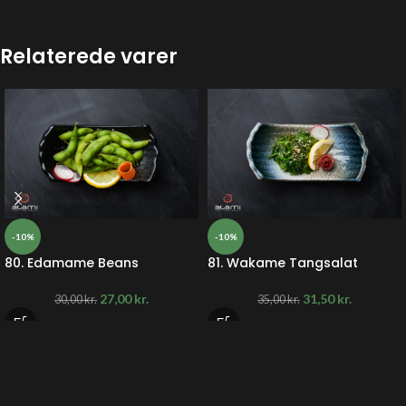
Relaterede varer
-10%
-10%
80. Edamame Beans
81. Wakame Tangsalat
27,00
kr.
31,50
kr.
30,00
kr.
35,00
kr.