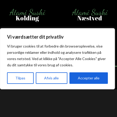
Atami Sushi
Atami Sushi
Kolding
Næstved
Akseltorv 13
Vestergårdsvej 26
Vi værdsætter dit privatliv
6000 Kolding
4700 Næstved
+45 75 50 50 80
+45 53 75 68 88
Vi bruger cookies til at forbedre din browseroplevelse, vise
kolding@atami.dk
naestved@atami.dk
personlige reklamer eller indhold og analysere trafikken på
Smiley rapport
Smiley rapport
vores netsted. Ved at klikke på "Accepter Alle Cookies" giver
du dit samtykke til vores brug af cookies.
Tilpas
Afvis alle
Accepter alle
Atami Sushi
Atami Sushi
akeaway
Booking
Kurv
Menu
Odense
Randers
Kongensgade 74
Dytmærsken 9
5000 Odense
8900 Randers