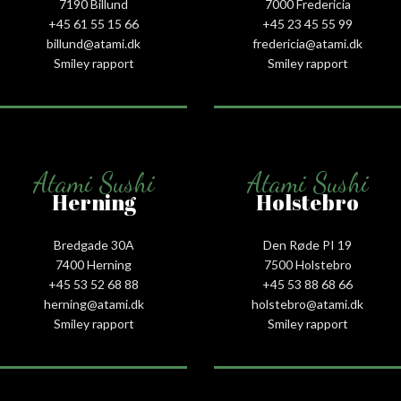
7190 Billund
7000 Fredericia
+45 61 55 15 66‬
+45 23 45 55 99
billund@atami.dk
fredericia@atami.dk
Smiley rapport
Smiley rapport
Atami Sushi
Atami Sushi
Herning
Holstebro
Bredgade 30A
Den Røde PI 19
7400 Herning
7500 Holstebro
+45 53 52 68 88
+45 53 88 68 66
herning@atami.dk
holstebro@atami.dk
Smiley rapport
Smiley rapport