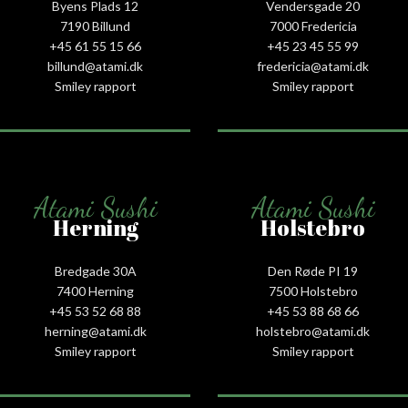
Byens Plads 12
Vendersgade 20
7190 Billund
7000 Fredericia
+45 61 55 15 66‬
+45 23 45 55 99
billund@atami.dk
fredericia@atami.dk
Smiley rapport
Smiley rapport
Atami Sushi
Atami Sushi
Herning
Holstebro
Bredgade 30A
Den Røde PI 19
7400 Herning
7500 Holstebro
+45 53 52 68 88
+45 53 88 68 66
herning@atami.dk
holstebro@atami.dk
Smiley rapport
Smiley rapport