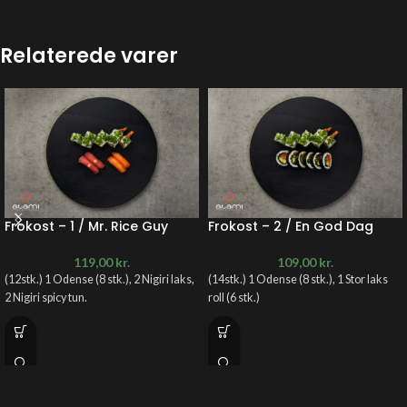
Relaterede varer
Frokost – 1 / Mr. Rice Guy
Frokost – 2 / En God Dag
119,00
kr.
109,00
kr.
(12stk.) 1 Odense (8 stk.), 2 Nigiri laks,
(14stk.) 1 Odense (8 stk.), 1 Stor laks
2 Nigiri spicy tun.
roll (6 stk.)