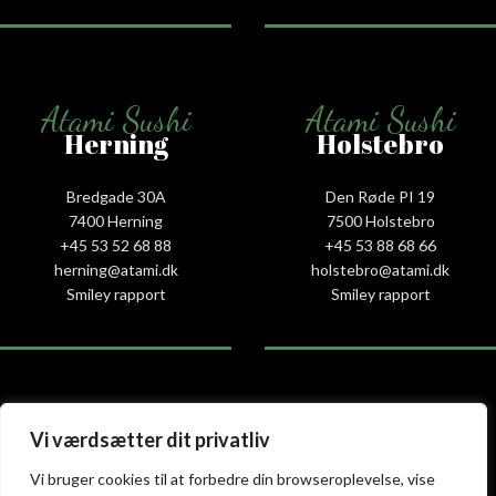
Atami Sushi
Atami Sushi
Herning
Holstebro
Bredgade 30A
Den Røde PI 19
7400 Herning
7500 Holstebro
+45 53 52 68 88
+45 53 88 68 66
herning@atami.dk
holstebro@atami.dk
Smiley rapport
Smiley rapport
Atami Sushi
Atami Sushi
Vi værdsætter dit privatliv
Kolding
Næstved
Vi bruger cookies til at forbedre din browseroplevelse, vise