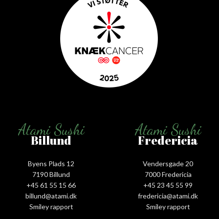
Atami Sushi
Atami Sushi
Billund
Fredericia
Byens Plads 12
Vendersgade 20
7190 Billund
7000 Fredericia
+45 61 55 15 66‬
+45 23 45 55 99
billund@atami.dk
fredericia@atami.dk
Smiley rapport
Smiley rapport