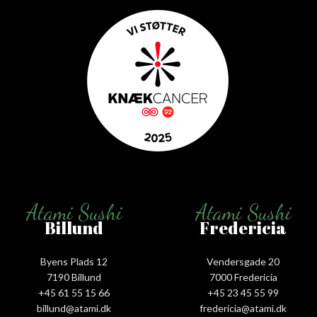
Atami Sushi
Atami Sushi
Billund
Fredericia
Byens Plads 12
Vendersgade 20
7190 Billund
7000 Fredericia
+45 61 55 15 66‬
+45 23 45 55 99
billund@atami.dk
fredericia@atami.dk