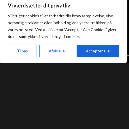
Kolding
Næstved
Vi værdsætter dit privatliv
Vi bruger cookies til at forbedre din browseroplevelse, vise
Akseltorv 13
Vestergårdsvej 26
6000 Kolding
4700 Næstved
personlige reklamer eller indhold og analysere trafikken på
+45 75 50 50 80
+45 53 75 68 88
vores netsted. Ved at klikke på "Accepter Alle Cookies" giver
kolding@atami.dk
naestved@atami.dk
du dit samtykke til vores brug af cookies.
Smiley rapport
Smiley rapport
Tilpas
Afvis alle
Accepter alle
akeaway
Booking
Kurv
Menu
Atami Sushi
Atami Sushi
Odense
Randers
Kongensgade 74
Dytmærsken 9
5000 Odense
8900 Randers
+45 23 46 99 99
+45 42 62 68 88
odense@atami.dk
randers@atami.dk
Smiley rapport
Smiley rapport